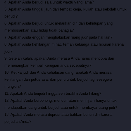
4. Apakah Anda berjudi saja untuk waktu yang lama?
5. Apakah Anda tinggal jauh dari tempat kerja, kuliah atau sekolah untuk
berjudi?
6. Apakah Anda berjudi untuk melarikan diri dari kehidupan yang
membosankan atau hidup tidak bahagia?
7. Apakah Anda enggan menghabiskan 'uang judi' pada hal lain?
8. Apakah Anda kehilangan minat, teman keluarga atau hiburan karena
judi?
9. Setelah kalah, apakah Anda merasa Anda harus mencoba dan
memenangkan kembali kerugian anda secepatnya?
10. Ketika judi dan Anda kehabisan uang, apakah Anda merasa
kehilangan dan putus asa, dan perlu untuk berjudi lagi sesegera
mungkin?
11. Apakah Anda berjudi hingga sen terakhir Anda hilang?
12. Apakah Anda berbohong, mencuri atau meminjam hanya untuk
mendapatkan uang untuk berjudi atau untuk membayar utang judi?
13. Apakah Anda merasa depresi atau bahkan bunuh diri karena
perjudian Anda?