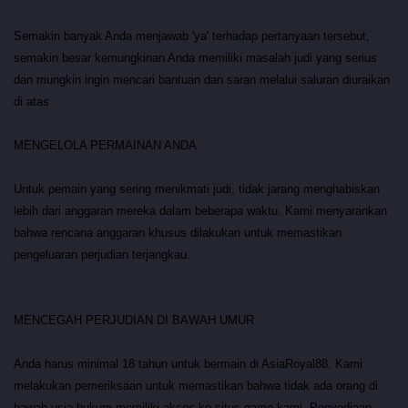
Semakin banyak Anda menjawab 'ya' terhadap pertanyaan tersebut,
semakin besar kemungkinan Anda memiliki masalah judi yang serius
dan mungkin ingin mencari bantuan dan saran melalui saluran diuraikan
di atas
MENGELOLA PERMAINAN ANDA
Untuk pemain yang sering menikmati judi, tidak jarang menghabiskan
lebih dari anggaran mereka dalam beberapa waktu. Kami menyarankan
bahwa rencana anggaran khusus dilakukan untuk memastikan
pengeluaran perjudian terjangkau.
MENCEGAH PERJUDIAN DI BAWAH UMUR
Anda harus minimal 18 tahun untuk bermain di AsiaRoyal88. Kami
melakukan pemeriksaan untuk memastikan bahwa tidak ada orang di
bawah usia hukum memiliki akses ke situs game kami. Penyediaan