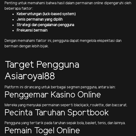
Penting untuk memahami bahwa hasil dalam permainan online dipengaruhi oleh
beberapa faktor:
Keberuntungan (luck-based system)
Jenis permainan yang dipilih
Strategi dan pengalaman pengguna
Frekuensi bermain
Dengan memahami faktor ini, pengguna dapat mengelola ekspektasi dan
bermain dengan lebih bijak.
Target Pengguna
Asiaroyal88
Platform ini dirancang untuk berbagai segmen pengguna, antara lain:
Penggemar Kasino Online
Mereka yang menyukai permainan seperti blackjack, roulette, dan baccarat.
Pecinta Taruhan Sportbook
Pengguna yang tertarik pada taruhan sepak bola, basket, tenis, dan lainnya.
Pemain Togel Online