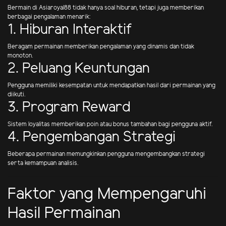
Bermain di Asiaroyal88 tidak hanya soal hiburan, tetapi juga memberikan
berbagai pengalaman menarik:
1. Hiburan Interaktif
Beragam permainan memberikan pengalaman yang dinamis dan tidak
monoton.
2. Peluang Keuntungan
Pengguna memiliki kesempatan untuk mendapatkan hasil dari permainan yang
diikuti.
3. Program Reward
Sistem loyalitas memberikan poin atau bonus tambahan bagi pengguna aktif.
4. Pengembangan Strategi
Beberapa permainan memungkinkan pengguna mengembangkan strategi
serta kemampuan analisis.
Faktor yang Mempengaruhi
Hasil Permainan