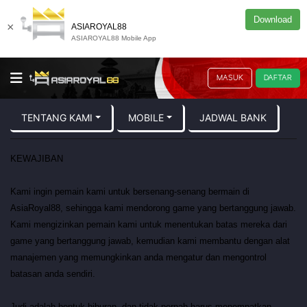
Download
×
ASIAROYAL88
ASIAROYAL88 Mobile App
MASUK
DAFTAR
TENTANG KAMI
MOBILE
JADWAL BANK
KEWAJIBAN
Kami ingin pemain kami untuk bersenang-senang bermain di
AsiaRoyal88, sehingga kami mendorong game yang bertanggung jawab.
Kami mengizinkan pemain kami untuk menentukan batas mereka dari
game yang bertanggung jawab, kemudian kami membantu dengan alat
manajemen yang memungkinkan anda mengatur dan mengontrol
batasan anda sendiri.
Judi adalah bentuk hiburan, dan tidak pernah harus menempatkan