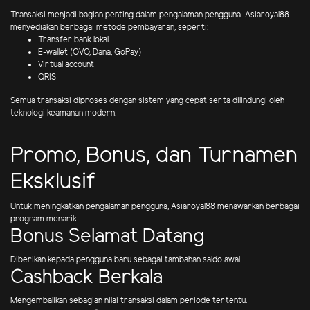
Transaksi menjadi bagian penting dalam pengalaman pengguna. Asiaroyal88
menyediakan berbagai metode pembayaran, seperti:
Transfer bank lokal
E-wallet (OVO, Dana, GoPay)
Virtual account
QRIS
Semua transaksi diproses dengan sistem yang cepat serta dilindungi oleh
teknologi keamanan modern.
Promo, Bonus, dan Turnamen
Eksklusif
Untuk meningkatkan pengalaman pengguna, Asiaroyal88 menawarkan berbagai
program menarik:
Bonus Selamat Datang
Diberikan kepada pengguna baru sebagai tambahan saldo awal.
Cashback Berkala
Mengembalikan sebagian nilai transaksi dalam periode tertentu.