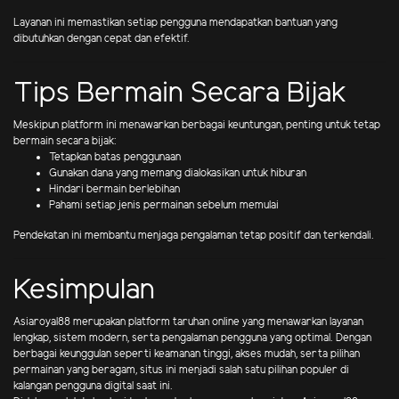
Layanan ini memastikan setiap pengguna mendapatkan bantuan yang
dibutuhkan dengan cepat dan efektif.
Tips Bermain Secara Bijak
Meskipun platform ini menawarkan berbagai keuntungan, penting untuk tetap
bermain secara bijak:
Tetapkan batas penggunaan
Gunakan dana yang memang dialokasikan untuk hiburan
Hindari bermain berlebihan
Pahami setiap jenis permainan sebelum memulai
Pendekatan ini membantu menjaga pengalaman tetap positif dan terkendali.
Kesimpulan
Asiaroyal88 merupakan platform taruhan online yang menawarkan layanan
lengkap, sistem modern, serta pengalaman pengguna yang optimal. Dengan
berbagai keunggulan seperti keamanan tinggi, akses mudah, serta pilihan
permainan yang beragam, situs ini menjadi salah satu pilihan populer di
kalangan pengguna digital saat ini.