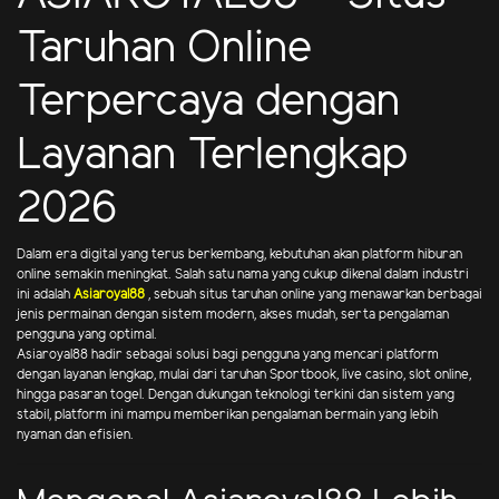
Taruhan Online
Terpercaya dengan
Layanan Terlengkap
2026
Dalam era digital yang terus berkembang, kebutuhan akan platform hiburan
online semakin meningkat. Salah satu nama yang cukup dikenal dalam industri
ini adalah
Asiaroyal88
, sebuah situs taruhan online yang menawarkan berbagai
jenis permainan dengan sistem modern, akses mudah, serta pengalaman
pengguna yang optimal.
Asiaroyal88 hadir sebagai solusi bagi pengguna yang mencari platform
dengan layanan lengkap, mulai dari taruhan Sportbook, live casino, slot online,
hingga pasaran togel. Dengan dukungan teknologi terkini dan sistem yang
stabil, platform ini mampu memberikan pengalaman bermain yang lebih
nyaman dan efisien.