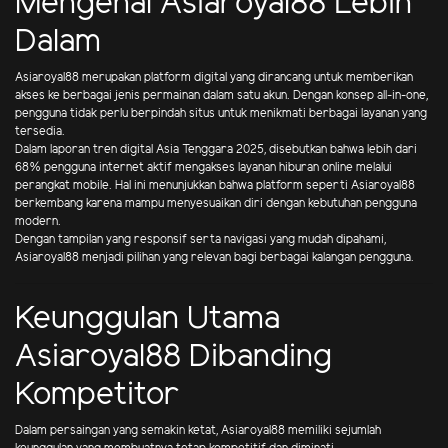
Mengenal Asiaroyal88 Lebih
Dalam
Asiaroyal88 merupakan platform digital yang dirancang untuk memberikan
akses ke berbagai jenis permainan dalam satu akun. Dengan konsep all-in-one,
pengguna tidak perlu berpindah situs untuk menikmati berbagai layanan yang
tersedia.
Dalam laporan tren digital Asia Tenggara 2025, disebutkan bahwa lebih dari
68% pengguna internet aktif mengakses layanan hiburan online melalui
perangkat mobile. Hal ini menunjukkan bahwa platform seperti Asiaroyal88
berkembang karena mampu menyesuaikan diri dengan kebutuhan pengguna
modern.
Dengan tampilan yang responsif serta navigasi yang mudah dipahami,
Asiaroyal88 menjadi pilihan yang relevan bagi berbagai kalangan pengguna.
Keunggulan Utama
Asiaroyal88 Dibanding
Kompetitor
Dalam persaingan yang semakin ketat, Asiaroyal88 memiliki sejumlah