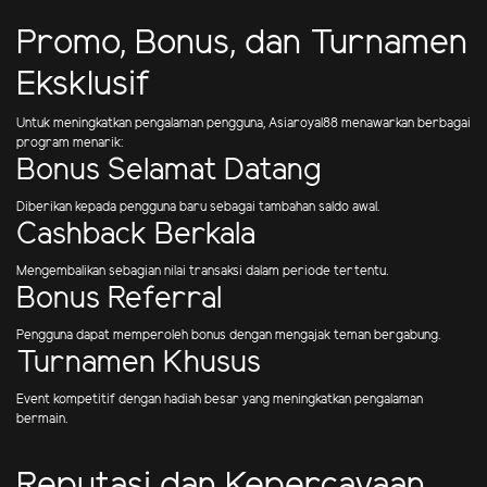
Promo, Bonus, dan Turnamen
Eksklusif
Untuk meningkatkan pengalaman pengguna, Asiaroyal88 menawarkan berbagai
program menarik:
Bonus Selamat Datang
Diberikan kepada pengguna baru sebagai tambahan saldo awal.
Cashback Berkala
Mengembalikan sebagian nilai transaksi dalam periode tertentu.
Bonus Referral
Pengguna dapat memperoleh bonus dengan mengajak teman bergabung.
Turnamen Khusus
Event kompetitif dengan hadiah besar yang meningkatkan pengalaman
bermain.
Reputasi dan Kepercayaan