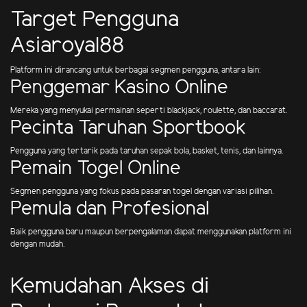
Target Pengguna
Asiaroyal88
Platform ini dirancang untuk berbagai segmen pengguna, antara lain:
Penggemar Kasino Online
Mereka yang menyukai permainan seperti blackjack, roulette, dan baccarat.
Pecinta Taruhan Sportbook
Pengguna yang tertarik pada taruhan sepak bola, basket, tenis, dan lainnya.
Pemain Togel Online
Segmen pengguna yang fokus pada pasaran togel dengan variasi pilihan.
Pemula dan Profesional
Baik pengguna baru maupun berpengalaman dapat menggunakan platform ini
dengan mudah.
Kemudahan Akses di