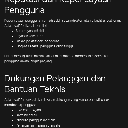
Pengguna
Kepercayaan pengguna menjadi salah satu indikator utama kualitas platform.
Asiaroyal88 dikenal memiliki:
Sistem yang stabil
Layanan konsisten
Ulasan positif dari pengguna
Tingkat retensi pengguna yang tinggi
Hal ini menunjukkan bahwa platform ini mampu memenuhi ekspektasi
pengguna dalam jangka panjang.
Dukungan Pelanggan dan
Bantuan Teknis
Asiaroyal88 menyediakan layanan dukungan yang komprehensif untuk
membantu pengguna:
Live chat 24 jam
Bantuan email
Panduan penggunaan fitur
Penanganan masalah transaksi