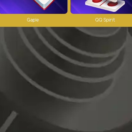
Gaple
QQ Spirit