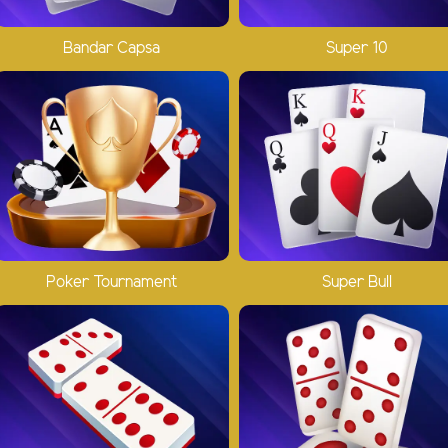
Bandar Capsa
Super 10
Poker Tournament
Super Bull