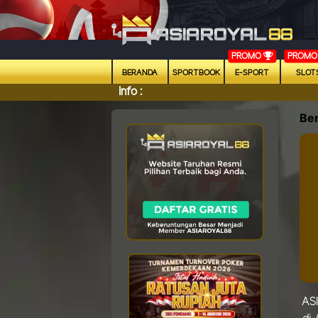
PROMO
PROM
BERANDA
SPORTBOOK
E-SPORT
SLOT
Info :
Be
ASI