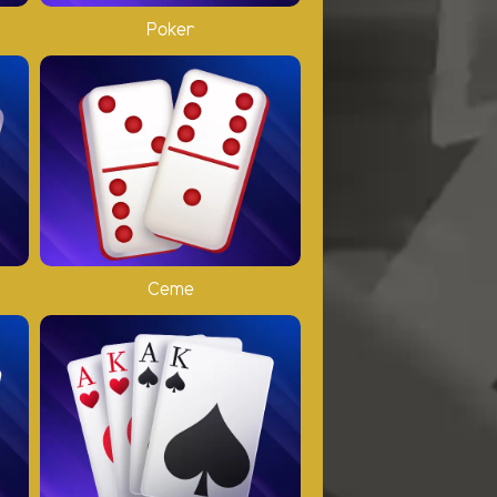
Poker
Ceme