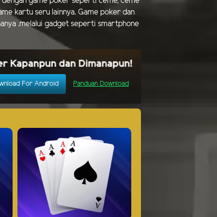
eru dengan game poker seperti ceme, ceme
game kartu seru lainnya. Game poker dan
hanya .melalui gadget seperti smartphone
nload For Android
Panduan Download