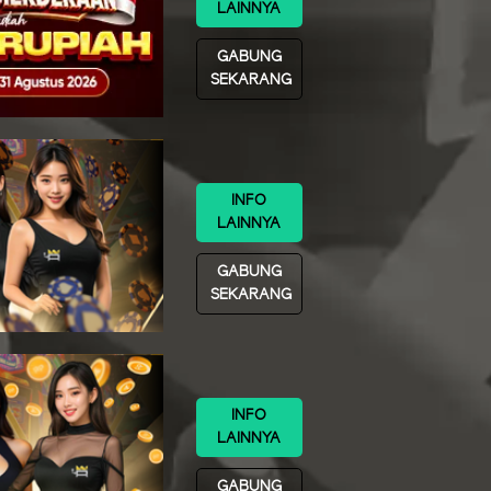
LAINNYA
GABUNG
SEKARANG
INFO
LAINNYA
GABUNG
SEKARANG
INFO
LAINNYA
GABUNG