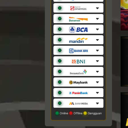
Online
Offline
Gangguan